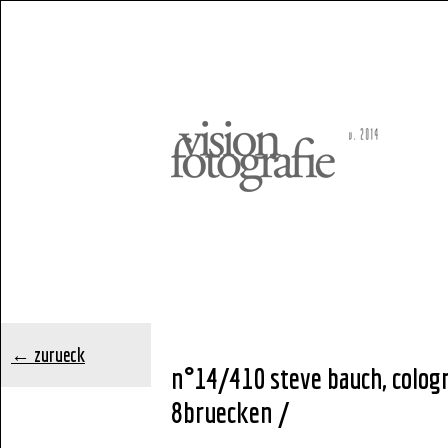
← zurueck
n°14/410 steve bauch, colog
8bruecken /