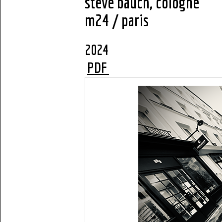
steve bauch, cologne
m24 / paris
2
PDF