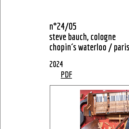
n°24/05
steve bauch, cologne
chopin´s waterloo / pari
2
PDF