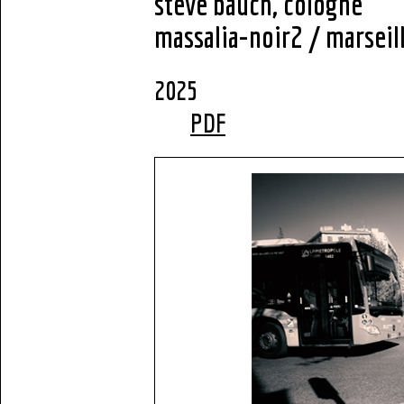
steve bauch, cologne
massalia-noir2 / marseil
2
PDF