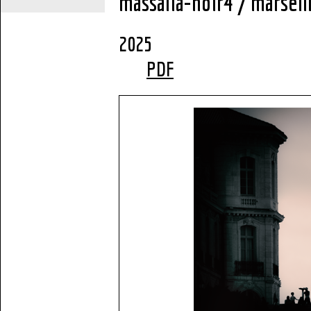
massalia-noir4 / marseil
2
PDF