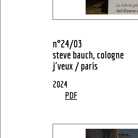
n°24/03
steve bauch, cologne
j´veux / paris
2
PDF