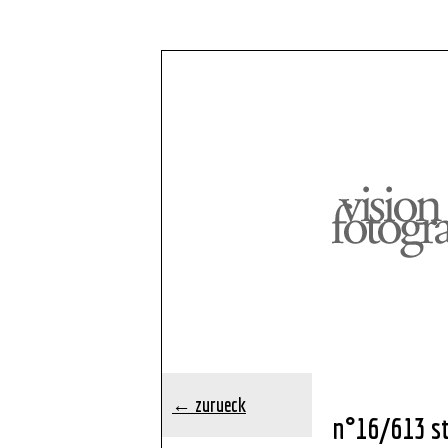
← zurueck
n°16/613 st