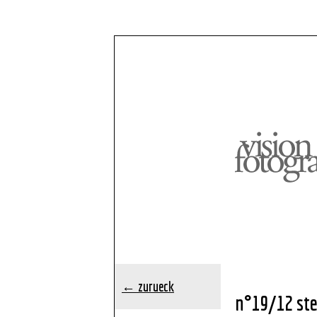
← zurueck
n°19/12 ste